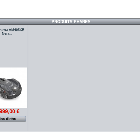
PRODUITS PHARES
varna AM405XE
Nera...
999,00 €
lus d'infos