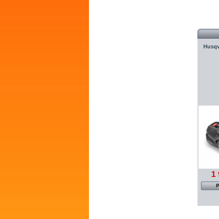
Husq
1 
P