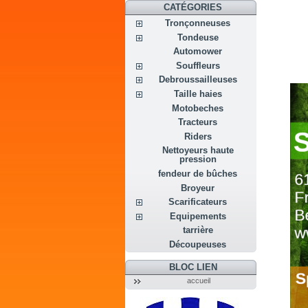
CATÉGORIES
Tronçonneuses
Tondeuse
Automower
Souffleurs
Debroussailleuses
Taille haies
Motobeches
Tracteurs
Riders
Nettoyeurs haute
pression
fendeur de bûches
Broyeur
Scarificateurs
Equipements
tarrière
Découpeuses
BLOC LIEN
accueil