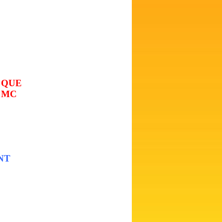
 QUE
 MC
NT