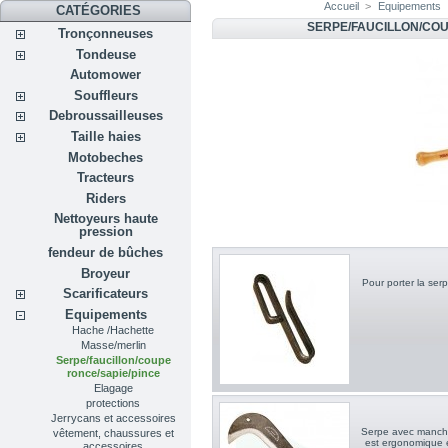
Accueil
>
Equipements
CATÉGORIES
SERPE/FAUCILLON/COU
Tronçonneuses
Tondeuse
Automower
Souffleurs
Debroussailleuses
Taille haies
Motobeches
Tracteurs
Riders
Nettoyeurs haute
pression
fendeur de bûches
Broyeur
Pour porter la serp
Scarificateurs
Equipements
Hache /Hachette
Masse/merlin
Serpe/faucillon/coupe
ronce/sapie/pince
Elagage
protections
Jerrycans et accessoires
Serpe avec manche 
vêtement, chaussures et
est ergonomique e
accessoires