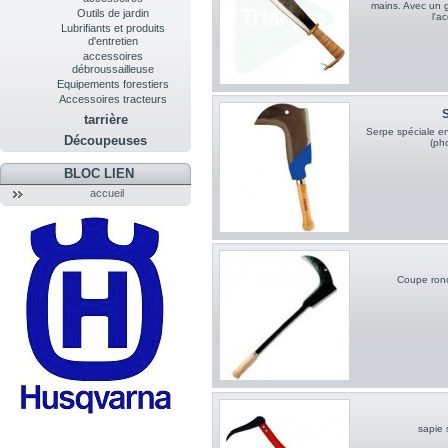
mains. Avec un g
Outils de jardin
l'a
Lubrifiants et produits
d'entretien
accessoires
débroussailleuse
Equipements forestiers
Accessoires tracteurs
S
tarrière
Serpe spéciale en
Découpeuses
(ph
BLOC LIEN
accueil
Coupe ronc
sapie