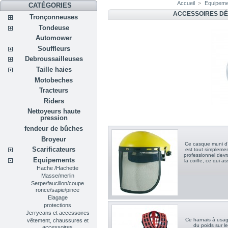
Accueil
>
Equipem
CATÉGORIES
ACCESSOIRES D
Tronçonneuses
Tondeuse
Automower
Souffleurs
Debroussailleuses
Taille haies
Motobeches
Tracteurs
Riders
Nettoyeurs haute
pression
fendeur de bûches
Broyeur
Ce casque muni d’u
Scarificateurs
est tout simpleme
professionnel devra
Equipements
la coiffe, ce qui as
Hache /Hachette
Masse/merlin
Serpe/faucillon/coupe
ronce/sapie/pince
Elagage
protections
Jerrycans et accessoires
Ce harnais à usage
vêtement, chaussures et
du poids sur l
accessoires