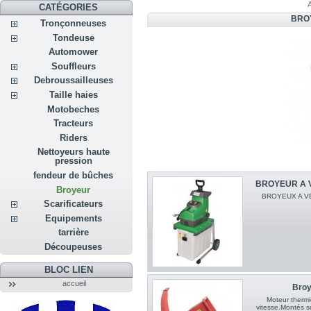
CATÉGORIES
BRO
Tronçonneuses
Tondeuse
Automower
Souffleurs
Debroussailleuses
Taille haies
Motobeches
Tracteurs
Riders
Nettoyeurs haute
pression
fendeur de bûches
BROYEUR A 
Broyeur
BROYEUX A V
Scarificateurs
Equipements
tarrière
Découpeuses
BLOC LIEN
accueil
Broy
Moteur therm
vitesse.Montés s