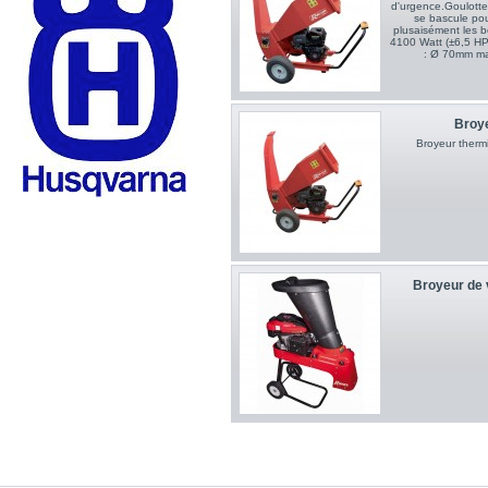
d'urgence.Goulotte 
se bascule pou
plusaisément les 
4100 Watt (±6,5 HP
: Ø 70mm max
Broy
Broyeur therm
Broyeur de 