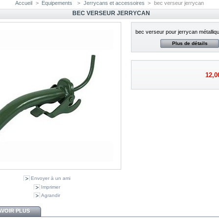
Accueil
>
Equipements
>
Jerrycans et accessoires
>
bec verseur jerrycan
BEC VERSEUR JERRYCAN
bec verseur pour jerrycan métalliq
Plus de détails
12,0
Envoyer à un ami
Imprimer
Agrandir
AVOIR PLUS