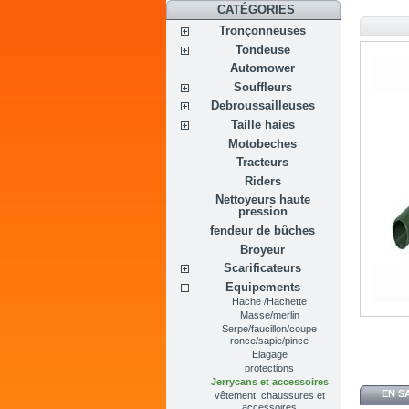
CATÉGORIES
Tronçonneuses
Tondeuse
Automower
Souffleurs
Debroussailleuses
Taille haies
Motobeches
Tracteurs
Riders
Nettoyeurs haute
pression
fendeur de bûches
Broyeur
Scarificateurs
Equipements
Hache /Hachette
Masse/merlin
Serpe/faucillon/coupe
ronce/sapie/pince
Elagage
protections
Jerrycans et accessoires
EN S
vêtement, chaussures et
accessoires